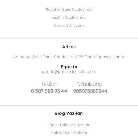
Mesafeli Satış Sözleşmesi
Gizlilik Sözleşmesi
Güvenli Alışveriş
Adres
Kocatepe, Şehir Parkı Caddesi No:235 Bayrampaşa/İstanbul
E-posta
siparis@parlakcicekcilik.com
Telefon
Whatsapp
0 507 588 93 44
905075889344
Blog Yazıları
Çiçek Eşliğinde Notlar
Saksı Çiçek Bakımı