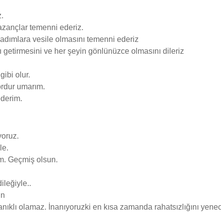
.
 kazançlar temenni ederiz.
e adımlara vesile olmasını temenni ederiz
rı getirmesini ve her şeyin gönlünüzce olmasını dileriz
ibi olur.
ordur umarım.
ederim.
yoruz.
le.
m. Geçmiş olsun.
leğiyle..
in
nıklı olamaz. İnanıyoruzki en kısa zamanda rahatsızlığını yene