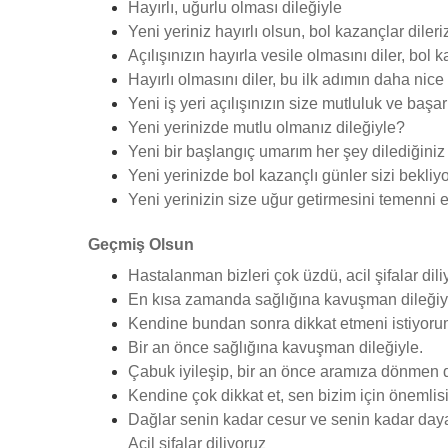
Hayırlı, uğurlu olması dileğiyle
Yeni yeriniz hayırlı olsun, bol kazançlar dileriz
Açılışınızın hayırla vesile olmasını diler, bol
Hayırlı olmasını diler, bu ilk adımın daha nic
Yeni iş yeri açılışınızın size mutluluk ve başa
Yeni yerinizde mutlu olmanız dileğiyle?
Yeni bir başlangıç umarım her şey dilediğiniz g
Yeni yerinizde bol kazançlı günler sizi bekliy
Yeni yerinizin size uğur getirmesini temenni 
Geçmiş Olsun
Hastalanman bizleri çok üzdü, acil şifalar dili
En kısa zamanda sağlığına kavuşman dileğiy
Kendine bundan sonra dikkat etmeni istiyoru
Bir an önce sağlığına kavuşman dileğiyle.
Çabuk iyileşip, bir an önce aramıza dönmen di
Kendine çok dikkat et, sen bizim için önemlis
Dağlar senin kadar cesur ve senin kadar daya
Acil şifalar diliyoruz