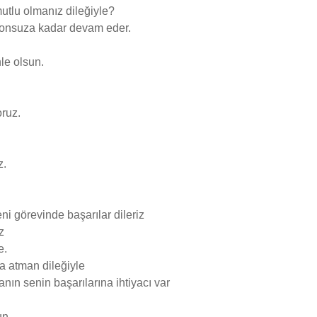
utlu olmanız dileğiyle?
 sonsuza kadar devam eder.
le olsun.
oruz.
z.
ni görevinde başarılar dileriz
z
e.
a atman dileğiyle
ın senin başarılarına ihtiyacı var
un