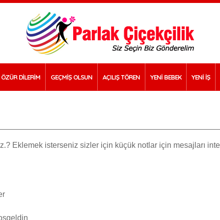
ÖZÜR DİLERİM
GEÇMİŞ OLSUN
AÇILIŞ TÖREN
YENİ BEBEK
YENİ İŞ
.? Eklemek isterseniz sizler için küçük notlar için mesajları int
er
hoşgeldin