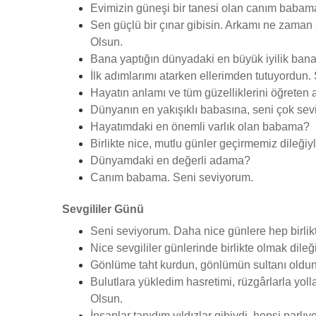
Evimizin güneşi bir tanesi olan canım babam
Sen güçlü bir çınar gibisin. Arkamı ne zama
Olsun.
Bana yaptığın dünyadaki en büyük iyilik bana
İlk adımlarımı atarken ellerimden tutuyordun.
Hayatın anlamı ve tüm güzelliklerini öğrete
Dünyanın en yakışıklı babasına, seni çok se
Hayatımdaki en önemli varlık olan babama?
Birlikte nice, mutlu günler geçirmemiz dileğiy
Dünyamdaki en değerli adama?
Canım babama. Seni seviyorum.
Sevgililer Günü
Seni seviyorum. Daha nice günlere hep birlik
Nice sevgililer günlerinde birlikte olmak dil
Gönlüme taht kurdun, gönlümün sultanı oldun
Bulutlara yükledim hasretimi, rüzgârlarla yo
Olsun.
İnsanlar tanıdım yıldızlar gibiydi, hepsi parl