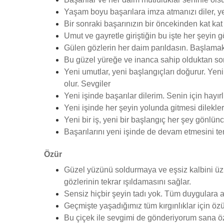
Yaşam boyu başarılara imza atmanızı diler, ye
Bir sonraki başarınızın bir öncekinden kat kat
Umut ve gayretle giriştiğin bu işte her şeyin 
Gülen gözlerin her daim parıldasın. Başlamak i
Bu güzel yüreğe ve inanca sahip olduktan son
Yeni umutlar, yeni başlangıçları doğurur. Yeni
olur. Sevgiler
Yeni işinde başarılar dilerim. Senin için hayır
Yeni işinde her şeyin yolunda gitmesi dilekler
Yeni bir iş, yeni bir başlangıç her şey gönlün
Başarılarını yeni işinde de devam etmesini t
Özür
Güzel yüzünü soldurmaya ve eşsiz kalbini üzm
gözlerinin tekrar ışıldamasını sağlar.
Sensiz hiçbir şeyin tadı yok. Tüm duygulara a
Geçmişte yaşadığımız tüm kırgınlıklar için öz
Bu çiçek ile sevgimi de gönderiyorum sana özü