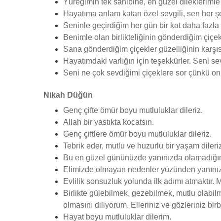
Yüreğimin tek sahibine, en güzel dileklerimle
Hayatıma anlam katan özel sevgili, sen her ş
Seninle geçirdiğim her gün bir kat daha fazla 
Benimle olan birlikteliğinin gönderdiğim çiçek
Sana gönderdiğim çiçekler güzelliğinin karşı
Hayatımdaki varlığın için teşekkürler. Seni s
Seni ne çok sevdiğimi çiçeklere sor çünkü onl
Nikah Düğün
Genç çifte ömür boyu mutluluklar dileriz.
Allah bir yastıkta kocatsın.
Genç çiftlere ömür boyu mutluluklar dileriz.
Tebrik eder, mutlu ve huzurlu bir yaşam dileriz
Bu en güzel gününüzde yanınızda olamadığımı
Elimizde olmayan nedenler yüzünden yanınızda
Evlilik sonsuzluk yolunda ilk adımı atmaktır.
Birlikte gülebilmek, gezebilmek, mutlu olabil
olmasını diliyorum. Elleriniz ve gözleriniz bir
Hayat boyu mutluluklar dilerim.