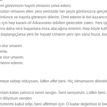
ni görevinizin hayırlı olmasını umut ederiz
 üstün olmasını diler, yeni yerinizde her şeyin gönlünüzce gerçek
gönlünce ve hayırla gitmesini dilerim. Ümit ederim ki bol kazancın
çin hep kararlı ol! Arkasından ödülleri gelecektir zaten. Yeni işi
ra daha nice başarılara imza atacağına eminim. Hep böyle kal! 
 başlangıçlarsa yeni bir hayatı! Umarım yeni işin sana huzur, baş
lı olur umarım.
imle.
ce olur umarım.
emenni ederim.
eye sebep olduysam, lütfen affet beni. Hiç olmamasını dilerdi
nlam katan yalnızca senin sevgin. Seni seviyorum. Lütfen beni a
ür diliyorum senden
rlerimi kabul edip, beni affetmen için. O kadar değerlisin ki b