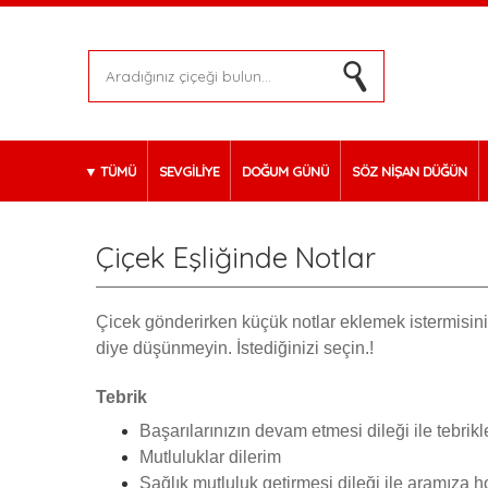
TÜMÜ
SEVGİLİYE
DOĞUM GÜNÜ
SÖZ NİŞAN DÜĞÜN
Çiçek Eşliğinde Notlar
Çicek gönderirken küçük notlar eklemek istermisiniz
diye düşünmeyin. İstediğinizi seçin.!
Tebrik
Başarılarınızın devam etmesi dileği ile tebrikl
Mutluluklar dilerim
Sağlık mutluluk getirmesi dileği ile aramıza 