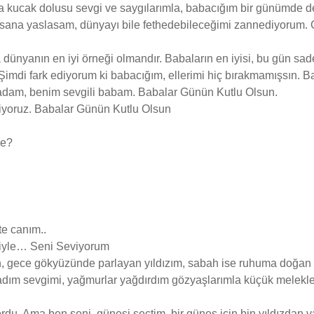
a kucak dolusu sevgi ve saygılarımla, babacığım bir günümde 
n sana yaslasam, dünyayı bile fethedebileceğimi zannediyorum.
 dünyanın en iyi örneği olmandır. Babaların en iyisi, bu gün sa
 Şimdi fark ediyorum ki babacığım, ellerimi hiç bırakmamışsın. 
n adam, benim sevgili babam. Babalar Günün Kutlu Olsun.
viyoruz. Babalar Günün Kutlu Olsun
le?
te canım..
eğiyle… Seni Seviyorum
, gece gökyüzünde parlayan yıldızım, sabah ise ruhuma doğan 
lladım sevgimi, yağmurlar yağdırdım gözyaşlarımla küçük melek
ıyordu. Ama ben seni, güneşi seçtim, bir güneş için bin yıldızdan