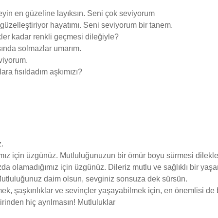
eyin en güzeline layıksın. Seni çok seviyorum
güzelleştiriyor hayatımı. Seni seviyorum bir tanem.
ler kadar renkli geçmesi dileğiyle?
sında solmazlar umarım.
eviyorum.
ara fısıldadım aşkımızı?
.
z için üzgünüz. Mutluluğunuzun bir ömür boyu sürmesi dilekle
 olamadığımız için üzgünüz. Dileriz mutlu ve sağlıklı bir yaşam
 Mutluluğunuz daim olsun, sevginiz sonsuza dek sürsün.
mek, şaşkınlıklar ve sevinçler yaşayabilmek için, en önemlisi de 
birinden hiç ayrılmasın! Mutluluklar