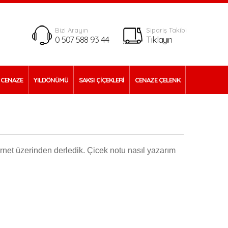
Bizi Arayın
Sipariş Takibi
0 507 588 93 44
Tıklayın
CENAZE
YILDÖNÜMÜ
SAKSI ÇİÇEKLERİ
CENAZE ÇELENK
ernet üzerinden derledik. Çicek notu nasıl yazarım