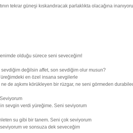
ltının tekrar güneşi kıskandıracak parlaklıkta olacağına inanıyo
edenimde olduğu sürece seni seveceğim!
 sevdiğim değilsin affet, son sevdiğim olur musun?
üreğimdeki en özel insana sevgilerle
, ne de aşkımı körükleyen bir rüzgar, ne seni görmeden durab
 Seviyorum
nin sevgin verdi yüreğime. Seni seviyorum
nleten su gibi bir tanem. Seni çok seviyorum
i seviyorum ve sonsuza dek seveceğim