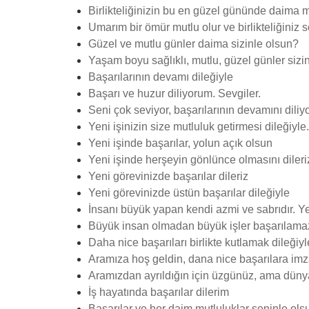
Birlikteliğinizin bu en güzel gününde daima m
Umarım bir ömür mutlu olur ve birlikteliğiniz
Güzel ve mutlu günler daima sizinle olsun?
Yaşam boyu sağlıklı, mutlu, güzel günler sizin
Başarılarının devamı dileğiyle
Başarı ve huzur diliyorum. Sevgiler.
Seni çok seviyor, başarılarının devamını diliy
Yeni işinizin size mutluluk getirmesi dileğiyle.
Yeni işinde başarılar, yolun açık olsun
Yeni işinde herşeyin gönlünce olmasını dileri
Yeni görevinizde başarılar dileriz
Yeni görevinizde üstün başarılar dileğiyle
İnsanı büyük yapan kendi azmi ve sabrıdır. Ye
Büyük insan olmadan büyük işler başarılama
Daha nice başarıları birlikte kutlamak dileğiyl
Aramıza hoş geldin, dana nice başarılara imz
Aramızdan ayrıldığın için üzgünüz, ama dünyan
İş hayatında başarılar dilerim
Başarılar ve her daim mutluluklar seninle ols