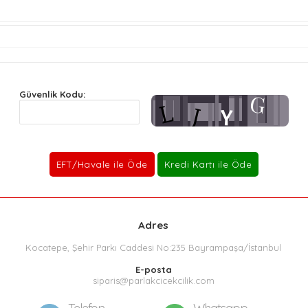
Güvenlik Kodu:
Adres
Kocatepe, Şehir Parkı Caddesi No:235 Bayrampaşa/İstanbul
E-posta
siparis@parlakcicekcilik.com