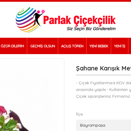
ÖZÜR DİLERİM
GEÇMİŞ OLSUN
AÇILIŞ TÖREN
YENİ BEBEK
YENİ İŞ
Şahane Karışık Me
- Çiçek Fiyatlarımıza KDV dahi
arasında yapılır.- Kullanılan 
Çiçek siparişleriniz Firmamız
İlçe: