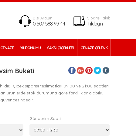
Bizi Arayın
Sipariş Takibi
0 507 588 93 44
Tıklayın
CENAZE
YILDÖNÜMÜ
SAKSI ÇİÇEKLERİ
CENAZE ÇELENK
vsim Buketi
ldir.- Çiçek siparişi teslimatları 09:00 ve 21:00 saatleri
yan ürünlerde stok durumuna göre farklılıklar olabilir.-
 güvencesindedir.
Gönderim Saati: